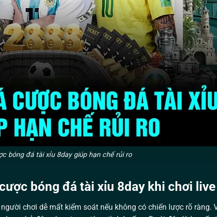
c bóng đá tài xỉu 8day giúp hạn chế rủi ro
ược bóng đá tài xỉu 8day khi chơi live
người chơi dễ mất kiểm soát nếu không có chiến lược rõ ràng. 