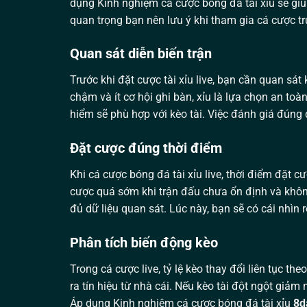
dụng Kinh nghiệm cá cược bóng đá tài xỉu sẽ giú
quan trọng bạn nên lưu ý khi tham gia cá cược tr
Quan sát diễn biến trận
Trước khi đặt cược tài xỉu live, bạn cần quan sát 
chậm và ít cơ hội ghi bàn, xỉu là lựa chọn an toà
hiểm sẽ phù hợp với kèo tài. Việc đánh giá đúng 
Đặt cược đúng thời điểm
Khi cá cược bóng đá tài xỉu live, thời điểm đặt 
cược quá sớm khi trận đấu chưa ổn định và không
đủ dữ liệu quan sát. Lúc này, bạn sẽ có cái nhìn 
Phân tích biến động kèo
Trong cá cược live, tỷ lệ kèo thay đổi liên tục t
ra tín hiệu từ nhà cái. Nếu kèo tài đột ngột giảm
Áp dụng Kinh nghiệm cá cược bóng đá tài xỉu
8d