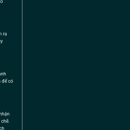
tố
n ra
uy
ánh
n để có
 nhận
 chẽ.
ách