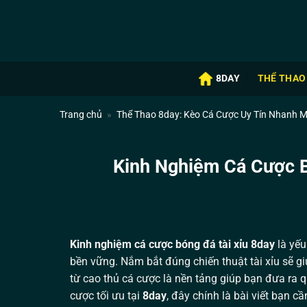
Bỏ
qua
nội
dung
8DAY
THỂ THAO
Trang chủ
»
Thể Thao 8day: Kèo Cá Cược Uy Tín Nhanh 
Kinh Nghiệm Cá Cược B
Kinh nghiệm cá cược bóng đá tài xỉu
8day
là yếu
bền vững. Nắm bắt đúng chiến thuật tài xỉu sẽ gi
từ cao thủ cá cược là nền tảng giúp bạn đưa ra 
cược tối ưu tại
8day
, đây chính là bài viết bạn cầ