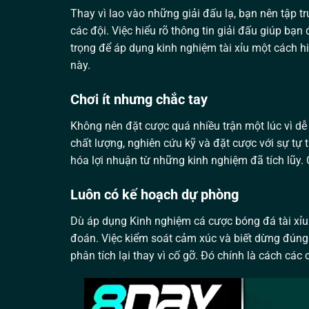
Thay vì lao vào những giải đấu lạ, bạn nên tập 
các đội. Việc hiểu rõ thông tin giải đấu giúp bạ
trọng để áp dụng kinh nghiệm tài xỉu một cách h
này.
Chơi ít nhưng chắc tay
Không nên đặt cược quá nhiều trận một lúc vì dễ 
chất lượng, nghiên cứu kỹ và đặt cược với sự tự t
hóa lợi nhuận từ những kinh nghiệm đã tích lũy.
Luôn có kế hoạch dự phòng
Dù áp dụng
Kinh nghiệm cá cược bóng đá tài xỉ
đoán. Việc kiểm soát cảm xúc và biết dừng đúng l
phân tích lại thay vì cố gỡ. Đó chính là cách các c