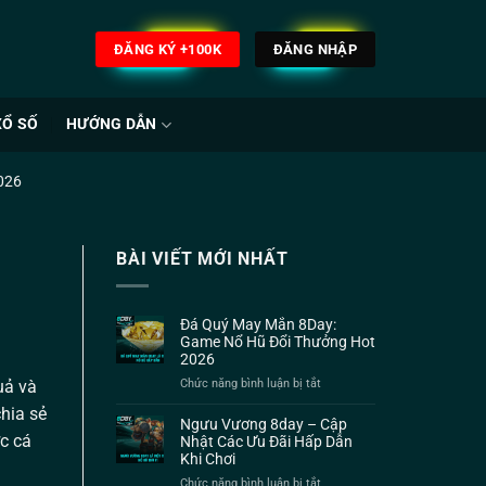
ĐĂNG KÝ +100K
ĐĂNG NHẬP
XỔ SỐ
HƯỚNG DẪN
026
BÀI VIẾT MỚI NHẤT
Đá Quý May Mắn 8Day:
Game Nổ Hũ Đổi Thưởng Hot
2026
Chức năng bình luận bị tắt
ở
uả và
Đá
chia sẻ
Quý
Ngưu Vương 8day – Cập
ợc cá
May
Nhật Các Ưu Đãi Hấp Dẫn
Khi Chơi
Mắn
8Day:
Chức năng bình luận bị tắt
ở