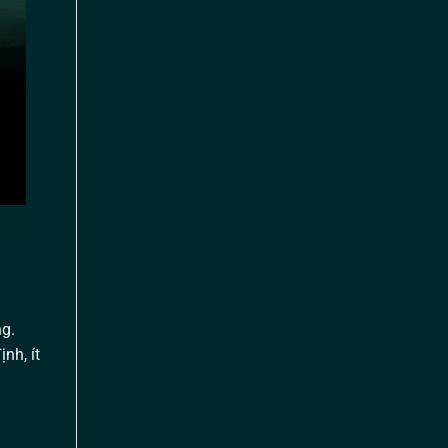
ng.
nh, ít