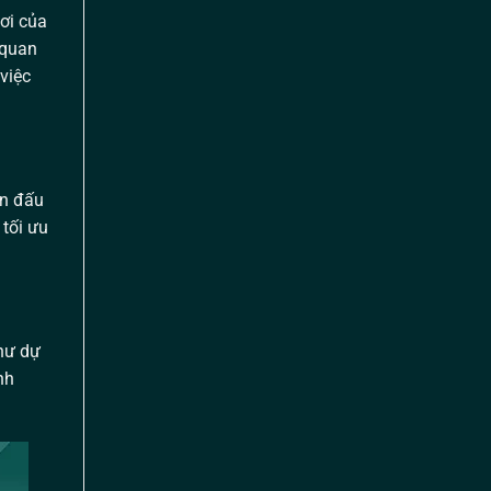
ơi của
 quan
việc
ận đấu
 tối ưu
hư dự
nh