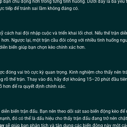
p bạn chủ động hơn trong từng tình huống. Dưới đây là ba yếu 
ực tiếp để tránh sai lầm không đáng có.
kỹ cách hai đội nhập cuộc và triển khai lối chơi. Nếu thế trận diễ
n hơn. Ngược lại, một trận cầu đôi công với nhiều tình huống ng
diễn biến giúp bạn chọn kèo chính xác hơn.
cược đóng vai trò cực kỳ quan trọng. Kinh nghiệm cho thấy nên tr
 rõ thế trận. Thay vào đó, hãy đợi khoảng 15–20 phút đầu tiê
rõ hơn để ra quyết định chính xác.
heo diễn biến trận đấu. Bạn nên theo dõi sát sao biến động kèo để
 mạnh, đó có thể là dấu hiệu cho thấy trận đấu đang trở nên chặt
ay
sẽ giúp bạn phân tích và tận dụng các biến động này một c