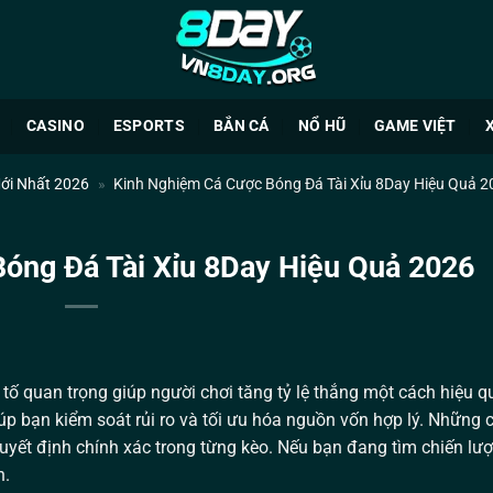
CASINO
ESPORTS
BẮN CÁ
NỔ HŨ
GAME VIỆT
Mới Nhất 2026
»
Kinh Nghiệm Cá Cược Bóng Đá Tài Xỉu 8Day Hiệu Quả 2
óng Đá Tài Xỉu 8Day Hiệu Quả 2026
 tố quan trọng giúp người chơi tăng tỷ lệ thắng một cách hiệu q
úp bạn kiểm soát rủi ro và tối ưu hóa nguồn vốn hợp lý. Những 
quyết định chính xác trong từng kèo. Nếu bạn đang tìm chiến lư
n.