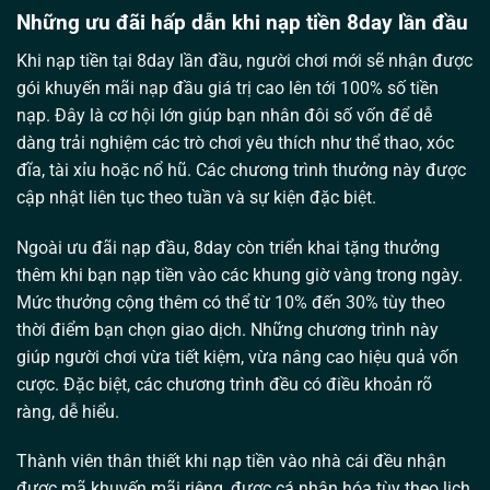
Những ưu đãi hấp dẫn khi nạp tiền 8day lần đầu
Khi nạp tiền tại 8day lần đầu, người chơi mới sẽ nhận được
gói khuyến mãi nạp đầu giá trị cao lên tới 100% số tiền
nạp. Đây là cơ hội lớn giúp bạn nhân đôi số vốn để dễ
dàng trải nghiệm các trò chơi yêu thích như thể thao, xóc
đĩa, tài xỉu hoặc nổ hũ. Các chương trình thưởng này được
cập nhật liên tục theo tuần và sự kiện đặc biệt.
Ngoài ưu đãi nạp đầu,
8day
còn triển khai tặng thưởng
thêm khi bạn nạp tiền vào các khung giờ vàng trong ngày.
Mức thưởng cộng thêm có thể từ 10% đến 30% tùy theo
thời điểm bạn chọn giao dịch. Những chương trình này
giúp người chơi vừa tiết kiệm, vừa nâng cao hiệu quả vốn
cược. Đặc biệt, các chương trình đều có điều khoản rõ
ràng, dễ hiểu.
Thành viên thân thiết khi nạp tiền vào nhà cái đều nhận
được mã khuyến mãi riêng, được cá nhân hóa tùy theo lịch