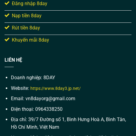
Đăng nhập 8day
Nạp tiền 8day
Rút tiền 8day
Khuyến mãi 8day
LIÊN HỆ
Doanh nghiệp: 8DAY
Website:
https://www.8day3.jp.net/
Email:
vn8dayorg@gmail.com
Điện thoại: 0964338250
Địa chỉ: 39/7 Đường số 1, Bình Hưng Hoà A, Bình Tân,
Hồ Chí Minh, Việt Nam