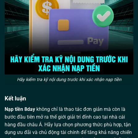
Hãy kiểm tra kỹ nội dung trước khi xác nhận nạp tiền
Kết luận
Nạp tiền 8day
không chỉ là thao tác đơn giản mà còn là
bước đầu tiên mở ra thế giới giải trí đỉnh cao tại nhà cái
hàng đầu châu Á. Hãy lựa chọn phương thức phù hợp, tận
dụng ưu đãi và chủ động tài chính để tăng khả năng chiến