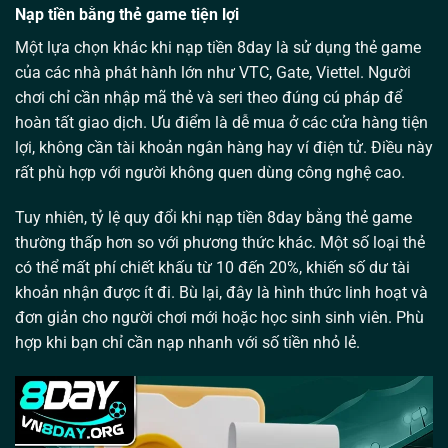
Nạp tiền bằng thẻ game tiện lợi
Một lựa chọn khác khi nạp tiền 8day là sử dụng thẻ game
của các nhà phát hành lớn như VTC, Gate, Viettel. Người
chơi chỉ cần nhập mã thẻ và seri theo đúng cú pháp để
hoàn tất giao dịch. Ưu điểm là dễ mua ở các cửa hàng tiện
lợi, không cần tài khoản ngân hàng hay ví điện tử. Điều này
rất phù hợp với người không quen dùng công nghệ cao.
Tuy nhiên, tỷ lệ quy đổi khi nạp tiền 8day bằng thẻ game
thường thấp hơn so với phương thức khác. Một số loại thẻ
có thể mất phí chiết khấu từ 10 đến 20%, khiến số dư tài
khoản nhận được ít đi. Bù lại, đây là hình thức linh hoạt và
đơn giản cho người chơi mới hoặc học sinh sinh viên. Phù
hợp khi bạn chỉ cần nạp nhanh với số tiền nhỏ lẻ.