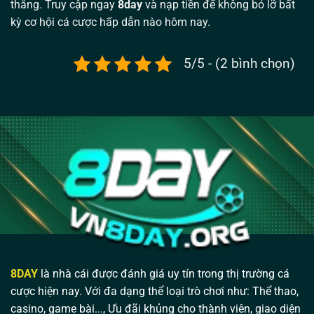
thắng. Truy cập ngay
8day
và nạp tiền để không bỏ lỡ bất
kỳ cơ hội cá cược hấp dẫn nào hôm nay.
5/5 - (2 bình chọn)
8DAY
là nhà cái được đánh giá uy tín trong thị trường cá
cược hiện nay. Với đa dạng thể loại trò chơi như: Thể thao,
casino, game bài..., Ưu đãi khủng cho thành viên, giao diện