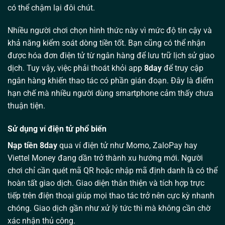
có thể chậm lại đôi chút.
Nhiều người chơi chọn hình thức này vì mức độ tin cậy và
khả năng kiểm soát dòng tiền tốt. Bạn cũng có thể nhận
được hóa đơn điện tử từ ngân hàng để lưu trữ lịch sử giao
dịch. Tuy vậy, việc phải thoát khỏi app
8day
để truy cập
ngân hàng khiến thao tác có phần gián đoạn. Đây là điểm
hạn chế mà nhiều người dùng smartphone cảm thấy chưa
thuận tiện.
Sử dụng ví điện tử phổ biến
Nạp tiền 8day
qua ví điện tử như Momo, ZaloPay hay
Viettel Money đang dần trở thành xu hướng mới. Người
chơi chỉ cần quét mã QR hoặc nhập mã định danh là có thể
hoàn tất giao dịch. Giao diện thân thiện và tích hợp trực
tiếp trên điện thoại giúp mọi thao tác trở nên cực kỳ nhanh
chóng. Giao dịch gần như xử lý tức thì mà không cần chờ
xác nhận thủ công.