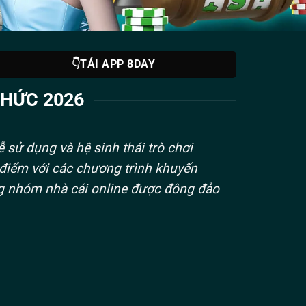
👇TẢI APP 8DAY
THỨC 2026
ễ sử dụng và hệ sinh thái trò chơi
điểm với các chương trình khuyến
ng nhóm nhà cái online được đông đảo