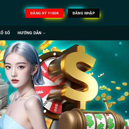
ĐĂNG KÝ +100K
ĐĂNG NHẬP
XỔ SỐ
HƯỚNG DẪN