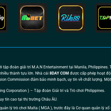
tập đoàn giải trí M.A.N Entertainment tại Manila, Philippines.
nhiều thành tựu lớn.
Nhà cái
8DAY
COM
được cấp phép hoạt độn
ision Commission
đảm bảo minh bạch, uy tín về chất lượng. Một
 Corporation ) – Tập đoàn Giải trí và Trò chơi Philippines.
 tín cao tại thị trường Châu ÂU.
n lý trò chơi Malta ( MGA ), trước đây là Cơ quan quản lý xổ số