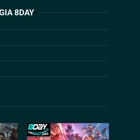
GIA 8DAY
danh mục trò chơi được bố trí rõ ràng, dễ
hi tiết từng bước thao tác.
à chính sách khuyến mãi hấp dẫn dành cho
ãi đặc biệt khác.
inh bạch và đa dạng,
8DAY
tạo sự khởi đầu