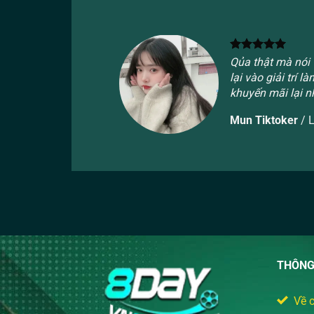
Qủa thật mà nói 
Tôi cũng mới chơ
lại vào giải trí
chơi thể thao bê
khuyến mãi lại nh
Bô KOC
/
Suppe
Mun Tiktoker
/
L
Những trò chơi dễ thắng đượ
THÔNG
Tại
8DAY
người chơi có rất nhiều lựa chọn giả
thắng cao, luật chơi dễ hiểu và có thể mang lạ
Về 