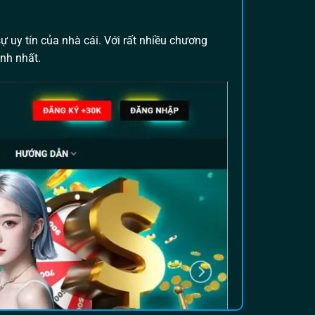
sự uy tín của nhà cái. Với rất nhiều chương
nh nhất.