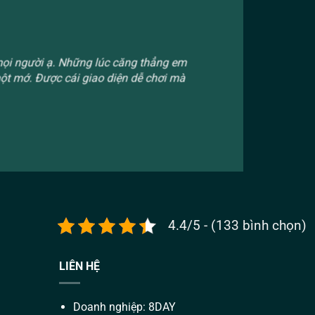
tôi đi làm KOC đấy. Tôi đặc biệt thích
mọi người ạ. Những lúc căng thẳng em
ột mớ. Được cái giao diện dễ chơi mà
cược rồi lại lên live tối là có tiền.
4.4/5 - (133 bình chọn)
LIÊN HỆ
nổi bật được nhiều người yêu thích nhờ tỷ lệ
Doanh nghiệp: 8DAY