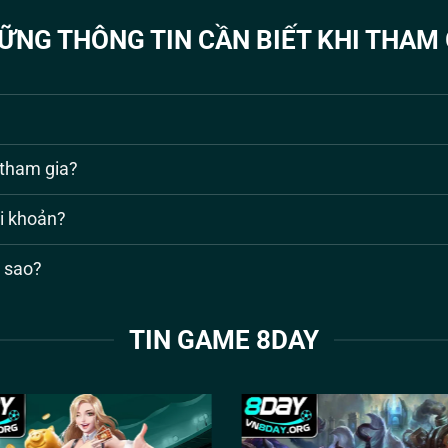
HỮNG THÔNG TIN CẦN BIẾT KHI THAM 
 tham gia?
Tổng quan về nhà cái 8day
ài khoản?
t đầu cá cược trực tuyến
m sao?
gười mới bởi giao diện thân thiện, dễ sử dụng và trực quan. Các 
Ngoài ra, website còn hỗ trợ tiếng Việt đầy đủ và có hướng dẫn c
TIN GAME 8DAY
ỡ khi bắt đầu cá cược online.
Một lý do khác để chọn nhà cái l
ng ký, bạn có thể nhận thưởng nạp đầu, hoàn tiền và nhiều ưu đ
ông cần rủi ro quá nhiều tiền thật. Với phần thưởng rõ ràng, m