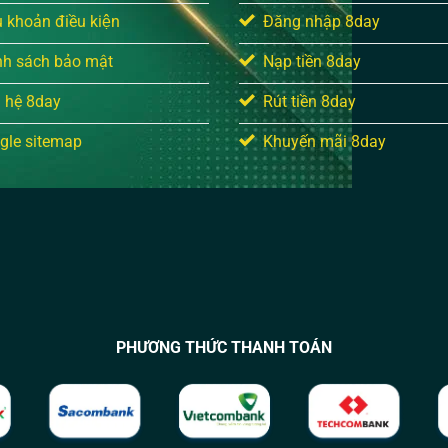
 khoản điều kiện
Đăng nhập 8day
i bởi tính cạnh tranh hấp dẫn và quen thuộc. Với luật chơi đơn
nh sách bảo mật
Nạp tiền 8day
 bạch và tự động giúp đảm bảo công bằng tuyệt đối. Giao diện 
n hệ 8day
Rút tiền 8day
gle sitemap
Khuyến mãi 8day
 dẫn
nh ảnh sống động và phần thưởng vô cùng giá trị. Trò chơi không
 nhận được jackpot giá trị lớn chỉ sau vài lượt quay may mắn. V
me thủ lâu năm.
PHƯƠNG THỨC THANH TOÁN