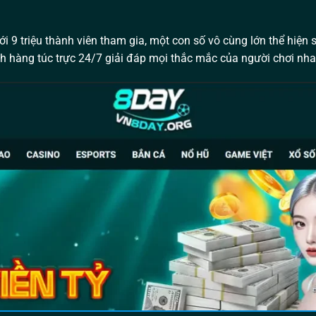
ới 9 triệu thành viên tham gia, một con số vô cùng lớn thể hiện 
ch hàng túc trực 24/7 giải đáp mọi thắc mắc của người chơi nha