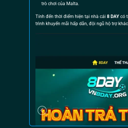
trò chơi
của
Malta.
Tính đến thời điểm hiện tại nhà cái
8 DAY
có t
trình khuyến mãi hấp dẫn, đội ngũ hộ trợ khá