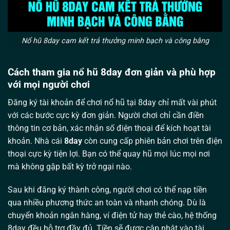
Nổ hũ 8day cam kết trả thưởng minh bạch và công bằng
Cách tham gia nổ hũ 8day đơn giản và phù hợp
với mọi người chơi
Đăng ký tài khoản để chơi
nổ hũ tại 8day
chỉ mất vài phút
với các bước cực kỳ đơn giản. Người chơi chỉ cần điền
thông tin cơ bản, xác nhận số điện thoại để kích hoạt tài
khoản. Nhà cái
8day
còn cung cấp phiên bản chơi trên điện
thoại cực kỳ tiện lợi. Bạn có thể quay hũ mọi lúc mọi nơi
mà không gặp bất kỳ trở ngại nào.
Sau khi đăng ký thành công, người chơi có thể nạp tiền
qua nhiều phương thức an toàn và nhanh chóng. Dù là
chuyển khoản ngân hàng, ví điện tử hay thẻ cào, hệ thống
8day
đều hỗ trợ đầy đủ. Tiền sẽ được cập nhật vào tài