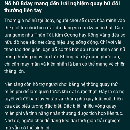
Nổ hũ 8day mang đến trải nghiệm quay hũ đổi
thưởng liền tay
Tham gia
nổ hũ tại 8day
, người chơi sẽ được hòa mình vào
thế giới trò chơi hiện đại, đa dạng và cực kỳ cuốn hút. Các
tựa game như Thần Tài, Kim Cương hay Rồng Vàng đều sở
hữu đồ họa sắc nét cùng hiệu ứng sống động. Chỉ với vài
thao tác đơn giản, bạn đã có thể bắt đầu hành trình săn hũ
trúng thưởng ngay lập tức. Không cần kỹ năng phức tạp,
chỉ cần may mắn và kiên nhẫn là bạn có thể mang về chiến
thắng lớn.
Nền tảng còn hỗ trợ người chơi bằng hệ thống quay thử
miễn phí để làm quen trước khi đặt cược thật. Đây là cơ hội
tuyệt vời để bạn luyện tập và khám phá quy luật xuất hiện
của các biểu tượng đặc biệt. Đặc biệt, nhiều vòng quay
miễn phí và tính năng nhân thưởng được tích hợp liên tục.
Nhờ đó, người chơi dễ dàng kéo dài thời gian trải nghiệm
mà vẫn có thể sinh lời.