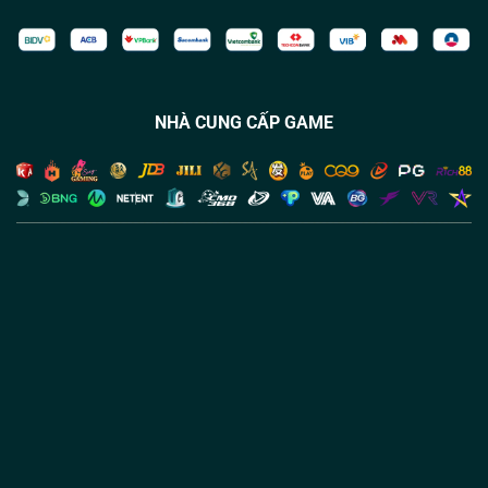
NHÀ CUNG CẤP GAME