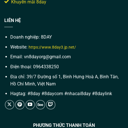
Khuyến mãi 8day
LIÊN HỆ
Doanh nghiệp: 8DAY
Website:
https://www.8day3.jp.net/
Email:
vn8dayorg@gmail.com
Điện thoại: 0964338250
Địa chỉ: 39/7 Đường số 1, Bình Hưng Hoà A, Bình Tân,
Hồ Chí Minh, Việt Nam
Hagtag: #8day #8daycom #nhacai8day #8daylink
PHƯƠNG THỨC THANH TOÁN