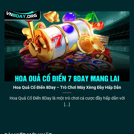
Hoa Quả Cổ Điển 8Day – Trò Chơi Máy Xèng Đầy Hấp Dẫn
Hoa Quả Cổ Điển 8Day là một trò chơi cá cược đầy hấp dẫn với
[...]