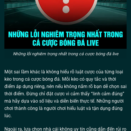
Những lỗi nghiêm trọng nhất trong cá cược bóng đá live
Một sai lầm khác là không hiểu rõ luật cược của từng loại
kèo trong cá cược bóng đá. Mỗi kèo có quy tắc và thời
điểm áp dụng riêng, nên nếu không nắm rõ bạn dễ chọn sai
thời điểm. Đừng chỉ đặt cược vì cảm thấy “linh cảm đúng”
mà hãy dựa vào số liệu và diễn biến thực tế. Những người
chơi thành công là người chơi hiểu luật và tận dụng đúng
lúc.
Ngoài ra, lựa chọn nhà cái không uy tín cũng dẫn đến rủi ro