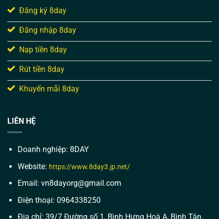
Đăng ký 8day
Đăng nhập 8day
Nạp tiền 8day
Rút tiền 8day
Khuyến mãi 8day
LIÊN HỆ
Doanh nghiệp: 8DAY
Website:
https://www.8day3.jp.net/
Email:
vn8dayorg@gmail.com
Điện thoại: 0964338250
Địa chỉ: 39/7 Đường số 1, Bình Hưng Hoà A, Bình Tân,