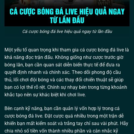
Cá cược bóng đá live hiệu quả ngay từ lần đầu
Một yếu tố quan trọng khi tham gia
cá cược bóng đá live
là
khả năng đọc trận đấu. Không giống như cược trước giờ
bóng lăn, bạn cần quan sát diễn biến thực tế để đưa ra
quyết định nhanh và chính xác. Theo dõi phong độ cầu
thủ, lối chơi đội bóng và các thay đổi chiến thuật sẽ giúp
bạn có lợi thế rõ rệt. Chính sự nhạy bén trong từng khoảnh
khắc tạo nên sự khác biệt khi chơi live.
Bên cạnh kỹ năng, bạn cần quản lý vốn hợp lý trong
cá
cược bóng đá live
. Đặt cược quá nhiều trong một trận dễ
khiến bạn mất kiểm soát và trắng tay chỉ sau vài phút. Hãy
chia nhỏ số tiền vốn thành nhiều phần và cân nhắc kỹ