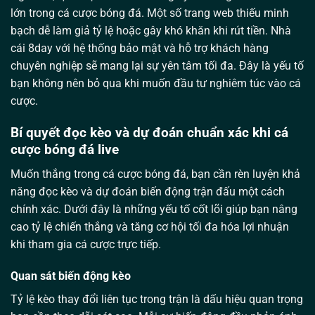
lớn trong cá cược bóng đá. Một số trang web thiếu minh
bạch dễ làm giả tỷ lệ hoặc gây khó khăn khi rút tiền. Nhà
cái
8day
với hệ thống bảo mật và hỗ trợ khách hàng
chuyên nghiệp sẽ mang lại sự yên tâm tối đa. Đây là yếu tố
bạn không nên bỏ qua khi muốn đầu tư nghiêm túc vào cá
cược.
Bí quyết đọc kèo và dự đoán chuẩn xác khi cá
cược bóng đá live
Muốn thắng trong cá cược bóng đá, bạn cần rèn luyện khả
năng đọc kèo và dự đoán biến động trận đấu một cách
chính xác. Dưới đây là những yếu tố cốt lõi giúp bạn nâng
cao tỷ lệ chiến thắng và tăng cơ hội tối đa hóa lợi nhuận
khi tham gia cá cược trực tiếp.
Quan sát biến động kèo
Tỷ lệ kèo thay đổi liên tục trong trận là dấu hiệu quan trọng