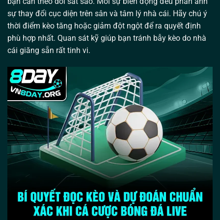
bạn cần theo dõi sát sao. Mỗi sự biến động đều phản ánh
sự thay đổi cục diện trên sân và tâm lý nhà cái. Hãy chú ý
thời điểm kèo tăng hoặc giảm đột ngột để ra quyết định
phù hợp nhất. Quan sát kỹ giúp bạn tránh bẫy kèo do nhà
cái giăng sẵn rất tinh vi.