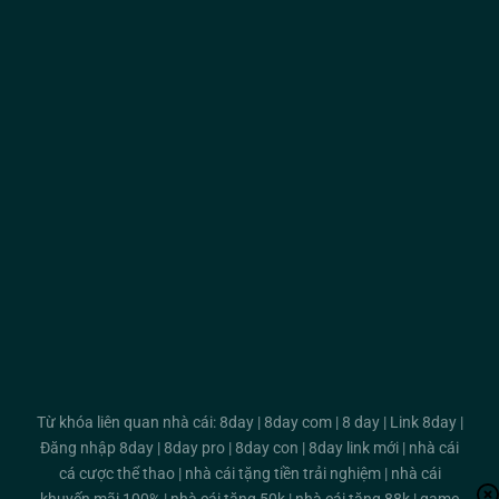
Từ khóa liên quan nhà cái: 8day | 8day com | 8 day | Link 8day |
Đăng nhập 8day | 8day pro | 8day con | 8day link mới | nhà cái
cá cược thể thao | nhà cái tặng tiền trải nghiệm | nhà cái