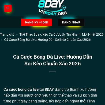
Bỏ
qua
nội
dung
ĐĂNG KÝ +100K
ĐĂNG NHẬP
Trang chủ
»
Thể Thao 8day: Kèo Cá Cược Uy Tín Nhanh Mới Nhất 2026
»
Cá Cược Bóng Đá Live: Hướng Dẫn Soi Kèo Chuẩn Xác 2026
Cá Cược Bóng Đá Live: Hướng Dẫn
Soi Kèo Chuẩn Xác 2026
Cá cược bóng đá live
tại
8DAY
đang trở thành xu hướng
hấp dẫn với người chơi yêu thích thể thao và sự kịch tính
từng phút giây căng thẳng, hồi hộp đến nghẹt thở. Hình