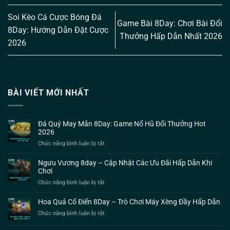
Soi Kèo Cá Cược Bóng Đá
Game Bài 8Day: Chơi Bài Đổi
8Day: Hướng Dẫn Đặt Cược
Thưởng Hấp Dẫn Nhất 2026
2026
BÀI VIẾT MỚI NHẤT
Đá Quý May Mắn 8Day: Game Nổ Hũ Đổi Thưởng Hot
2026
Chức năng bình luận bị tắt
ở
Đá
Quý
Ngưu Vương 8day – Cập Nhật Các Ưu Đãi Hấp Dẫn Khi
May
Chơi
Mắn
Chức năng bình luận bị tắt
ở
8Day:
Ngưu
Game
Vương
Hoa Quả Cổ Điển 8Day – Trò Chơi Máy Xèng Đầy Hấp Dẫn
Nổ
8day
Chức năng bình luận bị tắt
Hũ
ở
–
Đổi
Hoa
Cập