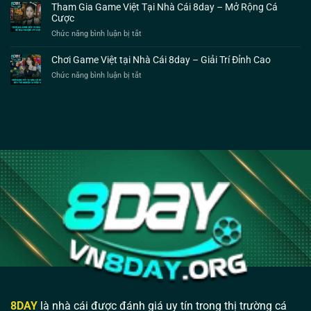
Thưởng
Quả
Tham Gia Game Việt Tại Nhà Cái 8day – Mở Rộng Cá
Nhật
Hot
Cổ
Cược
Các
2026
Điển
Ưu
Chức năng bình luận bị tắt
ở
8Day
Đãi
Tham
–
Hấp
Gia
Chơi Game Việt tại Nhà Cái 8day – Giải Trí Đỉnh Cao
Trò
Dẫn
Game
Chơi
Chức năng bình luận bị tắt
ở
Khi
Việt
Máy
Chơi
Chơi
Tại
Xèng
Game
Nhà
Đầy
Việt
Cái
Hấp
tại
8day
Dẫn
Nhà
–
Cái
Mở
8day
Rộng
–
Cá
Giải
Cược
Trí
Đỉnh
Cao
8DAY
là nhà cái được đánh giá uy tín trong thị trường cá