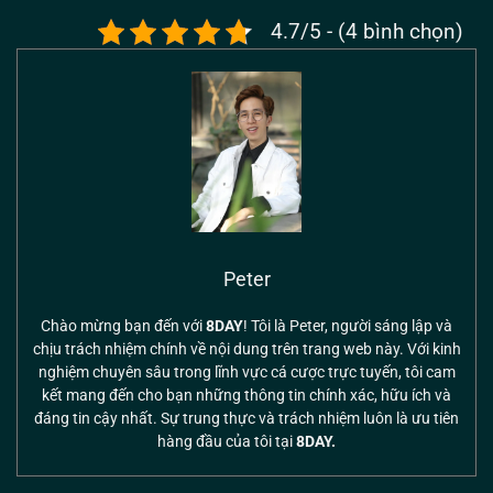
4.7/5 - (4 bình chọn)
Peter
Chào mừng bạn đến với
8DAY
! Tôi là Peter, người sáng lập và
chịu trách nhiệm chính về nội dung trên trang web này. Với kinh
nghiệm chuyên sâu trong lĩnh vực cá cược trực tuyến, tôi cam
kết mang đến cho bạn những thông tin chính xác, hữu ích và
đáng tin cậy nhất. Sự trung thực và trách nhiệm luôn là ưu tiên
hàng đầu của tôi tại
8DAY.